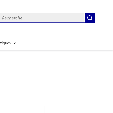
echerche
Recherch
tiques