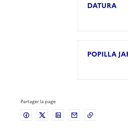
DATURA
POPILLA J
Partager la page
Partager sur Facebook
Partager sur X (anciennement Twitte
Partager sur LinkedIn
Partager par email
Copier dans le