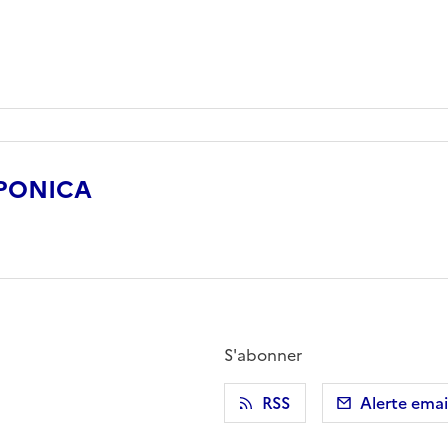
APONICA
S'abonner
r)
 presse-papier
RSS
Alerte emai