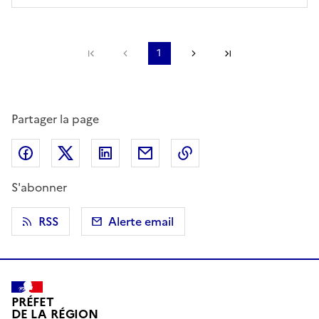
Première page
Page précédente
1
Page suivante
Dernière page
Partager la page
Partager sur Facebook
Partager sur X (anciennement Twitter)
Partager sur LinkedIn
Partager par email
Copier dans le presse
S'abonner
RSS
Alerte email
PRÉFET
DE LA RÉGION