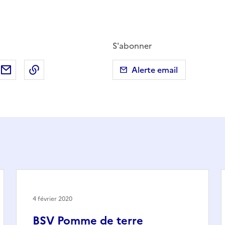
S'abonner
ebook
ur X (anciennement Twitter)
tager sur LinkedIn
Partager par email
Copier dans le presse-papier
Alerte email
4 février 2020
BSV Pomme de terre