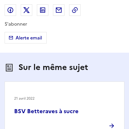
Partager sur Facebook
Partager sur X (anciennement Twitter)
Partager sur LinkedIn
Partager par email
Copier dans le presse
S'abonner
Alerte email
Sur le même sujet
21 avril 2022
BSV Betteraves à sucre