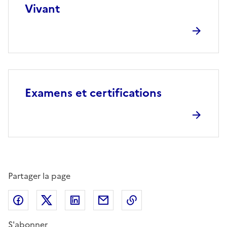
Vivant
Examens et certifications
Partager la page
Partager sur Facebook
Partager sur X (anciennement Twitter)
Partager sur LinkedIn
Partager par email
Copier dans le presse
S'abonner