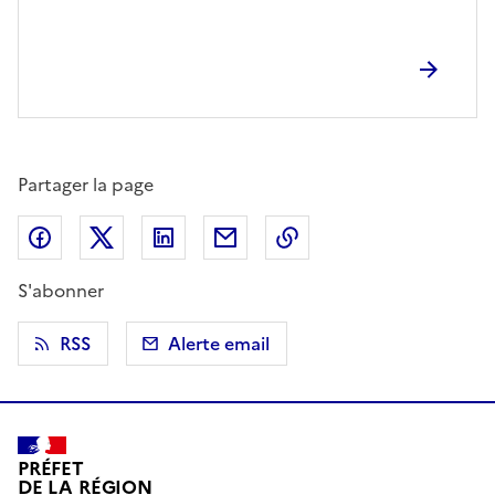
Partager la page
Partager sur Facebook
Partager sur X (anciennement Twitter)
Partager sur LinkedIn
Partager par email
Copier dans le presse
S'abonner
RSS
Alerte email
PRÉFET
DE LA RÉGION