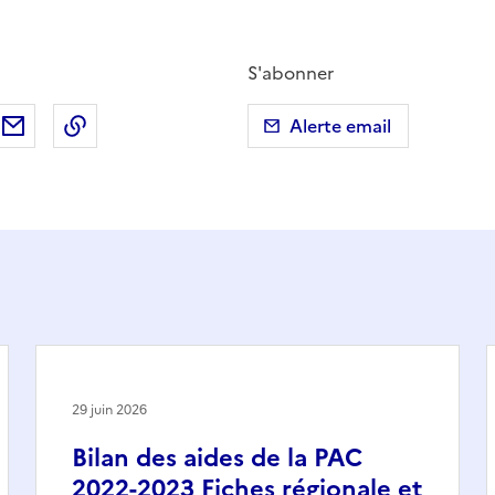
S'abonner
ebook
ur X (anciennement Twitter)
tager sur LinkedIn
Partager par email
Copier dans le presse-papier
Alerte email
29 juin 2026
Bilan des aides de la PAC
2022-2023 Fiches régionale et