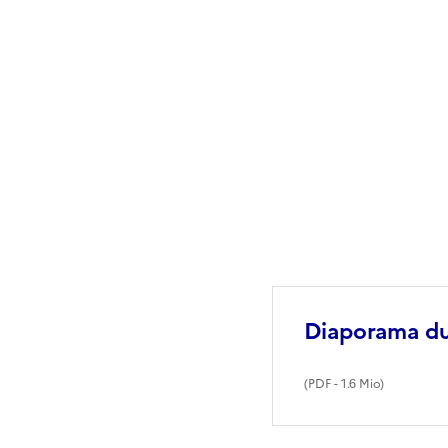
Diaporama du
(
PDF
- 1.6 Mio)