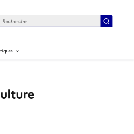
echerche
Recherch
tiques
culture