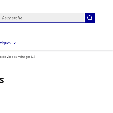
echerche
Recherch
tiques
ux de vie des ménages (…)
s