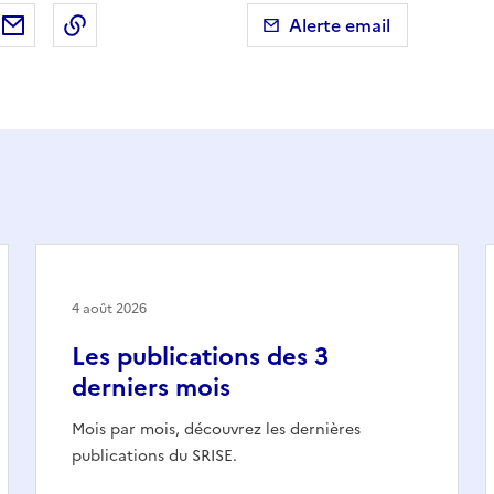
ebook
ur X (anciennement Twitter)
tager sur LinkedIn
Partager par email
Copier dans le presse-papier
Alerte email
4 août 2026
Les publications des 3
derniers mois
Mois par mois, découvrez les dernières
publications du SRISE.