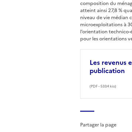
composition du ménage e
atteint ainsi 27,8 % qu
niveau de vie médian cr
microexploitations à 30
l’orientation technico
pour les orientations v
Les revenus e
publication
(
PDF
- 533.4 kio)
Partager la page