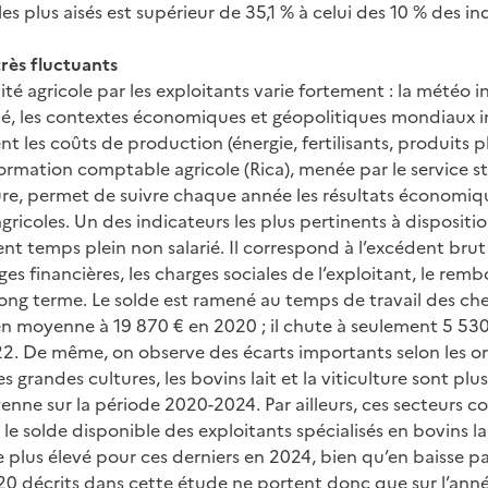
es plus aisés est supérieur de 35,1 % à celui des 10 % des 
très fluctuants
vité agricole par les exploitants varie fortement : la météo i
té, les contextes économiques et géopolitiques mondiaux in
t les coûts de production (énergie, fertilisants, produits ph
ormation comptable agricole (Rica), menée par le service st
ture, permet de suivre chaque année les résultats économi
gricoles. Un des indicateurs les plus pertinents à dispositio
nt temps plein non salarié. Il correspond à l’excédent bru
rges financières, les charges sociales de l’exploitant, le re
ng terme. Le solde est ramené au temps de travail des chef
ve en moyenne à 19 870 € en 2020 ; il chute à seulement 5 53
22. De même, on observe des écarts importants selon les or
s grandes cultures, les bovins lait et la viticulture sont pl
enne sur la période 2020-2024. Par ailleurs, ces secteurs c
 le solde disponible des exploitants spécialisés en bovins la
 le plus élevé pour ces derniers en 2024, bien qu’en baisse p
020 décrits dans cette étude ne portent donc que sur l’ann