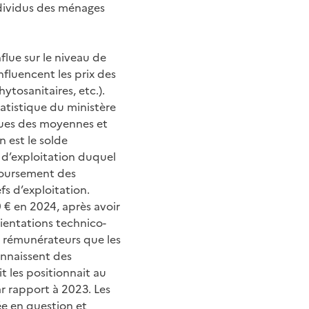
individus des ménages
nflue sur le niveau de
fluencent les prix des
ytosanitaires, etc.).
atistique du ministère
ques des moyennes et
n est le solde
t d’exploitation duquel
mboursement des
s d’exploitation.
0 € en 2024, après avoir
ientations technico-
us rémunérateurs que les
onnaissent des
it les positionnait au
ar rapport à 2023. Les
ée en question et