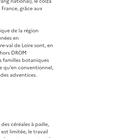
rang national), le colza
e France, grâce aux
ique de la région
enées en
e-val de Loire sont, en
se hors DROM
es familles botaniques
ue qu’en conventionnel,
 des adventices.
des céréales à paille,
st limitée, le travail