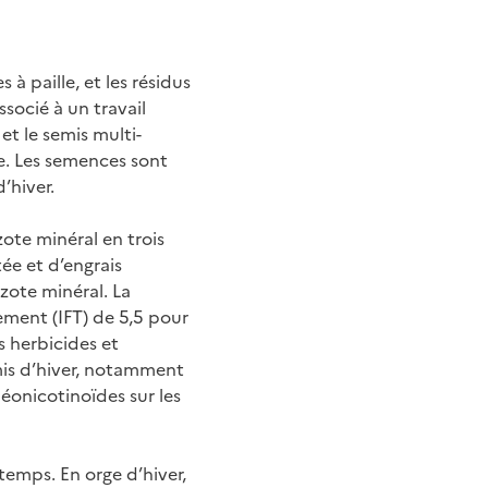
 à paille, et les résidus
ssocié à un travail
et le semis multi-
ie. Les semences sont
’hiver.
zote minéral en trois
tée et d’engrais
zote minéral. La
ement (IFT) de 5,5 pour
s herbicides et
emis d’hiver, notamment
néonicotinoïdes sur les
emps. En orge d’hiver,