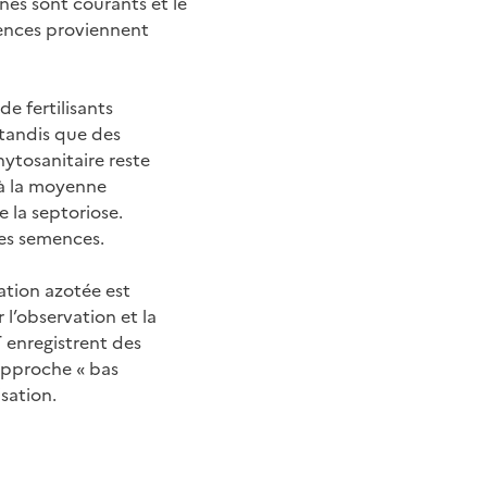
nés sont courants et le
mences proviennent
de fertilisants
 tandis que des
hytosanitaire reste
 à la moyenne
e la septoriose.
les semences.
ation azotée est
 l’observation et la
T enregistrent des
 approche « bas
isation.