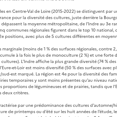
les en Centre-Val de Loire (2015-2022) se distinguent par une
France pour la diversité des cultures, juste derrière la Bo
dépassent la moyenne métropolitaine, de l’Indre au 3e rang
Cinq communes régionales figurent dans le top 10 national, 
t 2e positions, avec plus de 5 cultures différentes en moyen
 marginale (moins de 1 % des surfaces régionales, contre 2,
r cumule à la fois le plus de monoculture (2 %) et une forte 
 cultures). L’Indre affiche la plus grande diversité (74 % de
l’Eure-et-Loir est moins diversifié (50 % des surfaces avec p
sud-est marqué. La région est 4e pour la diversité des fam
iries temporaires y sont moins présentes qu’au niveau natio
s proportions de légumineuses et de prairies, tandis que l’Eu
s deux critères.
 caractérise par une prédominance des cultures d’automne/hi
re de printemps ou d’été sur les huit années de l’étude, le