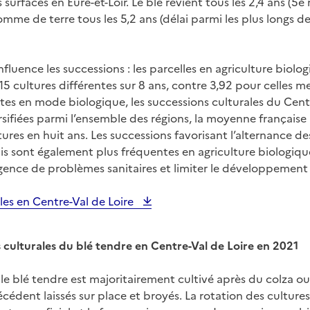
urfaces en Eure-et-Loir. Le blé revient tous les 2,4 ans (5e 
pomme de terre tous les 5,2 ans (délai parmi les plus longs d
luence les successions : les parcelles en agriculture biolog
5 cultures différentes sur 8 ans, contre 3,92 pour celles m
es en mode biologique, les successions culturales du Centr
rsifiées parmi l’ensemble des régions, la moyenne françai
ltures en huit ans. Les successions favorisant l’alternance d
is sont également plus fréquentes en agriculture biologiq
rgence de problèmes sanitaires et limiter le développement
les en Centre-Val de Loire
s culturales du blé tendre en Centre-Val de Loire en 2021
 le blé tendre est majoritairement cultivé après du colza ou 
édent laissés sur place et broyés. La rotation des cultures e