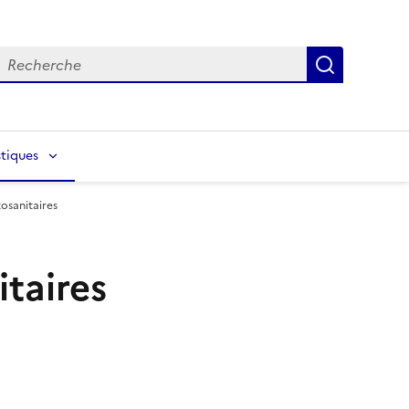
echerche
Recherch
tiques
tosanitaires
itaires