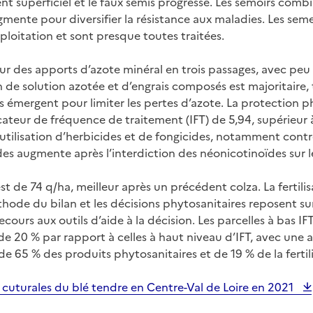
nt superficiel et le faux semis progresse. Les semoirs combi
ugmente pour diversifier la résistance aux maladies. Les se
ploitation et sont presque toutes traitées.
 sur des apports d’azote minéral en trois passages, avec peu 
on de solution azotée et d’engrais composés est majoritaire,
s émergent pour limiter les pertes d’azote. La protection p
icateur de fréquence de traitement (IFT) de 5,94, supérieur
 utilisation d’herbicides et de fongicides, notamment contr
cides augmente après l’interdiction des néonicotinoïdes sur 
 de 74 q/ha, meilleur après un précédent colza. La fertilis
hode du bilan et les décisions phytosanitaires reposent sur
cours aux outils d’aide à la décision. Les parcelles à bas IF
de 20 % par rapport à celles à haut niveau d’IFT, avec une
 de 65 % des produits phytosanitaires et de 19 % de la fertil
s cuturales du blé tendre en Centre-Val de Loire en 2021