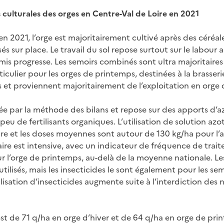
s culturales des orges en Centre-Val de Loire en 2021
n 2021, l’orge est majoritairement cultivé après des céréales
s sur place. Le travail du sol repose surtout sur le labour a
emis progresse. Les semoirs combinés sont ultra majoritaires 
articulier pour les orges de printemps, destinées à la brasser
 et proviennent majoritairement de l’exploitation en orge d
idée par la méthode des bilans et repose sur des apports d’a
peu de fertilisants organiques. L’utilisation de solution azo
re et les doses moyennes sont autour de 130 kg/ha pour l’a
ire est intensive, avec un indicateur de fréquence de trait
our l’orge de printemps, au-delà de la moyenne nationale. Le
 utilisés, mais les insecticides le sont également pour les s
ilisation d’insecticides augmente suite à l’interdiction des 
 de 71 q/ha en orge d’hiver et de 64 q/ha en orge de print