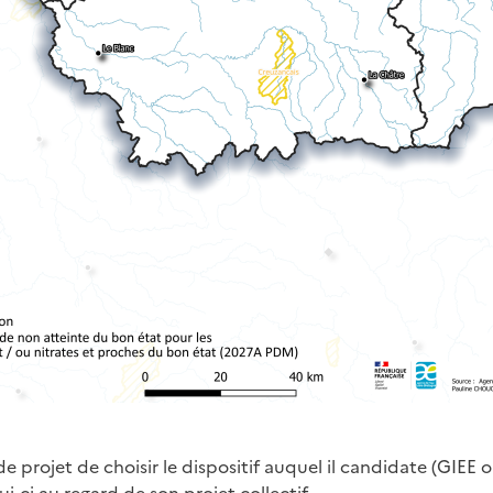
e projet de choisir le dispositif auquel il candidate (GIEE 
i-ci au regard de son projet collectif.