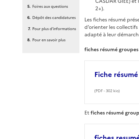
CASDAR GIEE) et l
Foires aux questions
2+).
Dépôt des candidatures
Les fiches résumé prése
d’orienter les collectif
Pour plus d’informations
adapté à leur démarch
Pour en savoir plus
fiches résumé groupes
Fiche résumé
(
PDF
- 302 kio)
Et
fiches résumé grou
fiches resumé