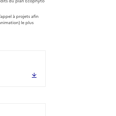
édits du plan Ecophyto
appel à projets afin
 animation) le plus