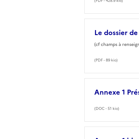
(
PDF
- 428.9 kio)
Le dossier de
(cf champs à renseig
(
PDF
- 89 kio)
Annexe 1 Pré
(
DOC
- 51 kio)