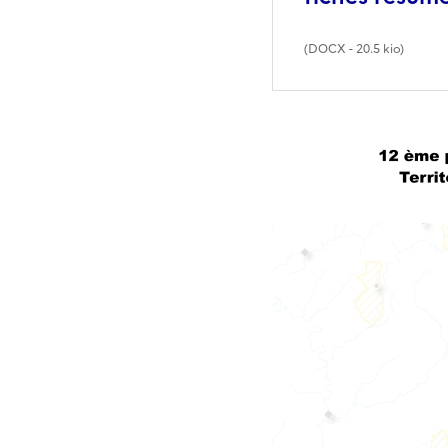
(
DOCX
- 20.5 kio)