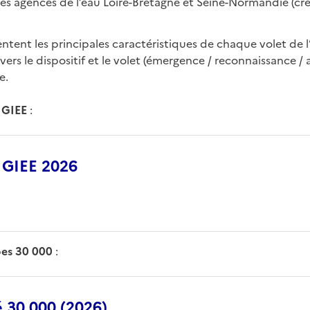
es agences de l’eau Loire-Bretagne et Seine-Normandie (cr
ntent les principales caractéristiques de chaque volet de l’
s vers le dispositif et le volet (émergence / reconnaissance /
e.
 GIEE
:
 GIEE 2026
pes 30 000
:
 30 000 (2026)