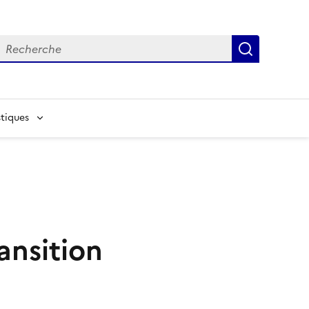
echerche
Recherch
tiques
ansition