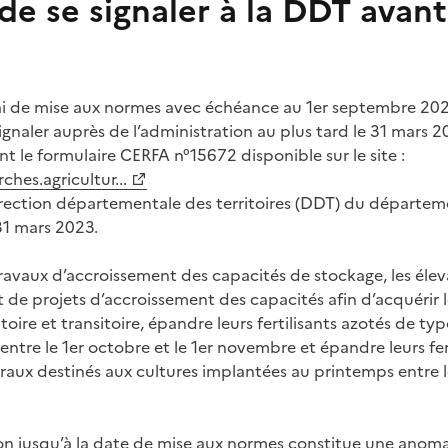
de se signaler à la DDT avant
ai de mise aux normes avec échéance au 1er septembre 2023
ignaler auprès de l’administration au plus tard le 31 mars 
nt le formulaire CERFA n°15672 disponible sur le site :
es.agricultur...
irection départementale des territoires (DDT) du départem
 31 mars 2023.
ravaux d’accroissement des capacités de stockage, les élev
ent de projets d’accroissement des capacités afin d’acquérir 
oire et transitoire, épandre leurs fertilisants azotés de type
ntre le 1er octobre et le 1er novembre et épandre leurs fer
lturaux destinés aux cultures implantées au printemps entre 
on jusqu’à la date de mise aux normes constitue une anomal