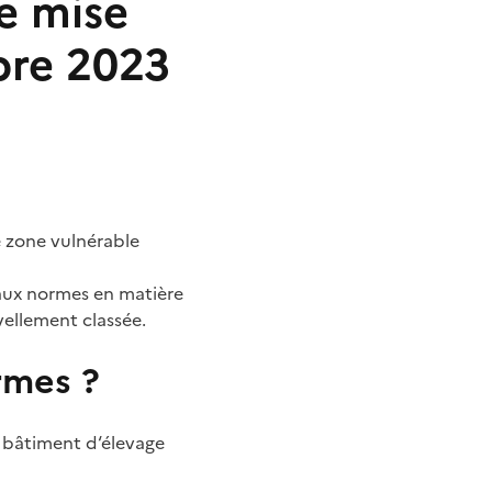
e mise
bre 2023
e zone vulnérable
 aux normes en matière
vellement classée.
rmes ?
 bâtiment d‘élevage