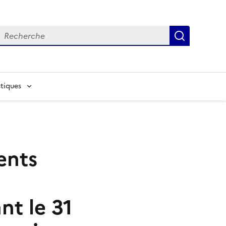
echerche
Recherch
tiques
ents
nt le 31