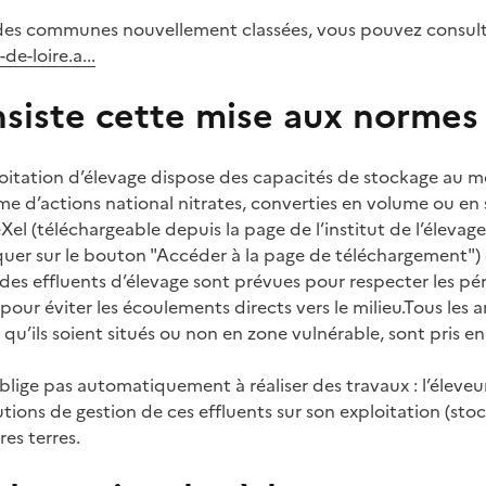
e des communes nouvellement classées, vous pouvez consult
de-loire.a...
nsiste cette mise aux normes
ploitation d’élevage dispose des capacités de stockage au mo
me d’actions national nitrates, converties en volume ou en
eXel (téléchargeable depuis la page de l’institut de l’élevag
quer sur le bouton "Accéder à la page de téléchargement")
des effluents d’élevage sont prévues pour respecter les pér
our éviter les écoulements directs vers le milieu.Tous les 
n, qu’ils soient situés ou non en zone vulnérable, sont pris 
lige pas automatiquement à réaliser des travaux : l’éleveur
utions de gestion de ces effluents sur son exploitation (st
es terres.