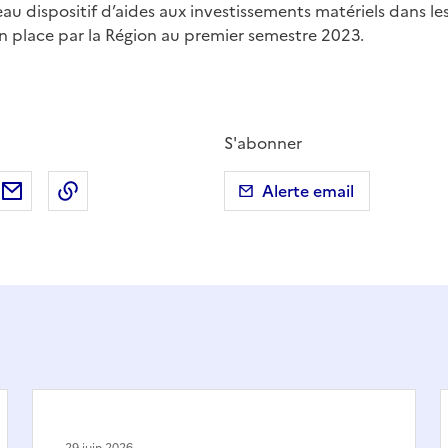
u dispositif d’aides aux investissements matériels dans les
en place par la Région au premier semestre 2023.
S'abonner
ebook
ur X (anciennement Twitter)
tager sur LinkedIn
Partager par email
Copier dans le presse-papier
Alerte email
29 juin 2026