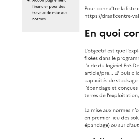
Accompagnement
financier pour des
Pour connaître la list
travaux de mise aux
https://draaf.centre-val-
normes
En quoi co
L’objectif est que l’ex
fixées dans le program
l’aide du logiciel Pré-D
article/pre...
puis cli
capacités de stockage 
l’épandage et conçues p
terres de l’exploitatio
La mise aux normes n’ob
en premier lieu des sol
épandage) ou sur d’autr