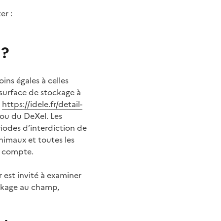
er :
 ?
ins égales à celles
 surface de stockage à
e
https://idele.fr/detail-
 ou du DeXel. Les
iodes d’interdiction de
animaux et toutes les
en compte.
 est invité à examiner
ockage au champ,