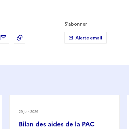
S'abonner
ebook
ur X (anciennement Twitter)
tager sur LinkedIn
Partager par email
Copier dans le presse-papier
Alerte email
29 juin 2026
Bilan des aides de la PAC