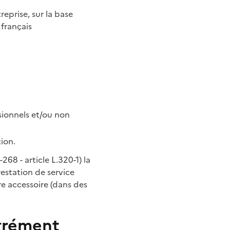
reprise, sur la base
 français
sionnels et/ou non
tion.
68 - article L.320-1) la
restation de service
re accessoire (dans des
agrément