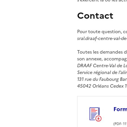
Contact
Pour toute question, c
sral.draaf-centre-val-de
Toutes les demandes d’
son annexe, accompagné 
DRAAF Centre-Val de Lo
Service régional de l’a
131 rue du Faubourg Ba
45042 Orléans Cedex 1
Form
(
PDF
- 11