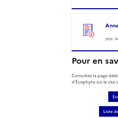
Ann
(
PDF
- 74
Pour en sav
Consultez la page dédié
d’Écophyto sur le site 
Ec
Liste d