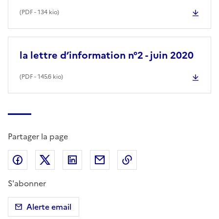
(
PDF
- 134 kio)
la lettre d’information n°2 - juin 2020
(
PDF
- 145.6 kio)
Partager la page
Partager sur Facebook
Partager sur X (anciennement Twitter)
Partager sur LinkedIn
Partager par email
Copier dans le presse
S'abonner
Alerte email