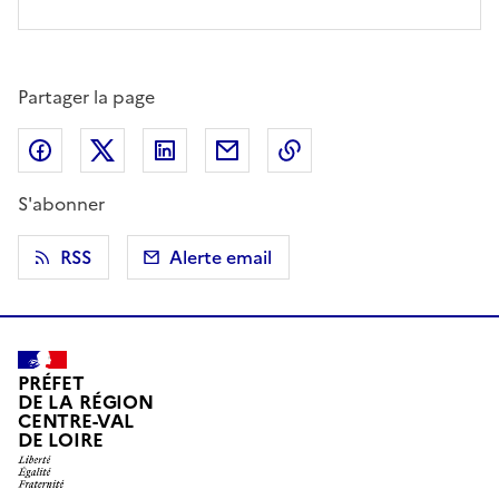
Partager la page
Partager sur Facebook
Partager sur X (anciennement Twitter)
Partager sur LinkedIn
Partager par email
Copier dans le presse
S'abonner
RSS
Alerte email
PRÉFET
DE LA RÉGION
CENTRE-VAL
DE LOIRE