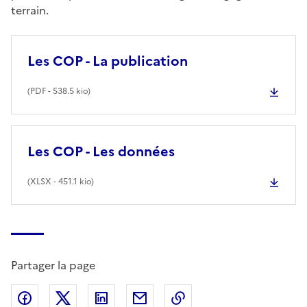
terrain.
Les COP - La publication
(
PDF
- 538.5 kio)
Les COP - Les données
(
XLSX
- 451.1 kio)
Partager la page
Partager sur Facebook
Partager sur X (anciennement Twitter)
Partager sur LinkedIn
Partager par email
Copier dans le presse