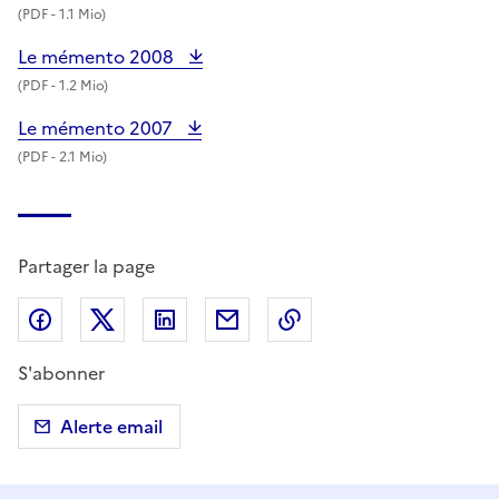
(
PDF
- 1.1 Mio)
Le mémento 2008
(
PDF
- 1.2 Mio)
Le mémento 2007
(
PDF
- 2.1 Mio)
Partager la page
Partager sur Facebook
Partager sur X (anciennement Twitter)
Partager sur LinkedIn
Partager par email
Copier dans le presse
S'abonner
Alerte email