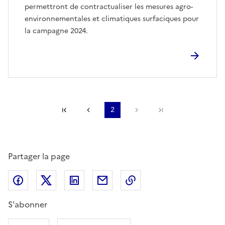
permettront de contractualiser les mesures agro-
environnementales et climatiques surfaciques pour
la campagne 2024.
Première page
Page précédente
2
Page suivante
Dernière page
Partager la page
Partager sur Facebook
Partager sur X (anciennement Twitter)
Partager sur LinkedIn
Partager par email
Copier dans le presse
S'abonner